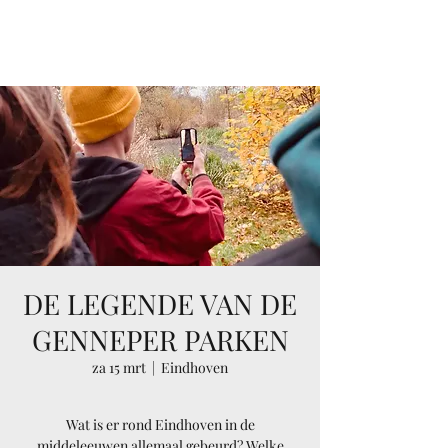
RAMAIKA
DE LEGENDE VAN DE
GENNEPER PARKEN
za 15 mrt
  |  
Eindhoven
Wat is er rond Eindhoven in de
middeleeuwen allemaal gebeurd? Welke