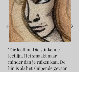
"Die leeflijn. Die stinkende
leeflijn. Het smaakt naar
minder dan je ruiken kan. De
lijn is als het sluipende gevaar
van een slidderende slang. Ik
heb het zelf gezien!
"
BUEDELE VAN GHENDEREN
1446-
1491
"DE KRANKE"