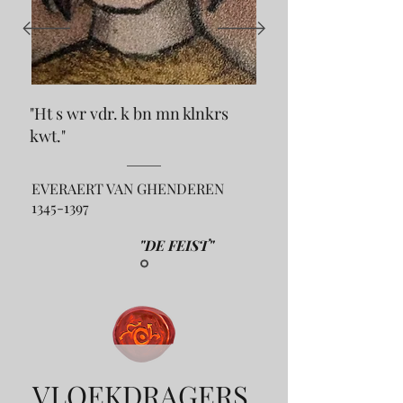
"Ht s wr vdr. k bn mn klnkrs
kwt."
EVERAERT VAN GHENDEREN
1345-1397
"DE FEIST"
VLOEKDRAGERS