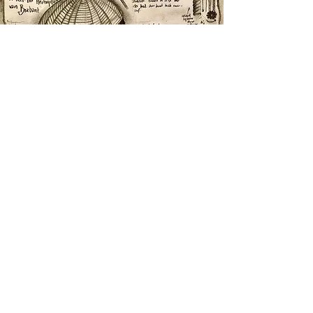
De Boldor
In opdracht van de Jaakob Van Ghenderen
‘
De Woeste’
ontwierp Rochus de Boldor,
het bollende wangedrocht van
Ghenderborch.
Iedereen op Genoppe hoopt en bidt om