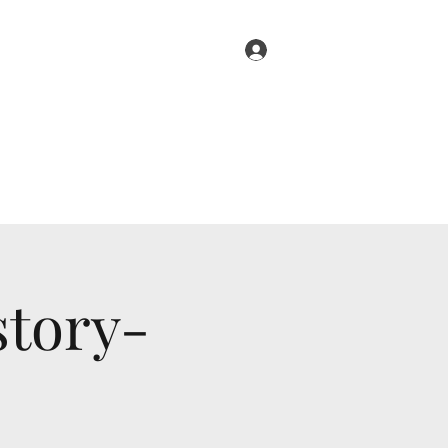
Log In
a II
De Ramaika III
Ghenderborch
More
tory-