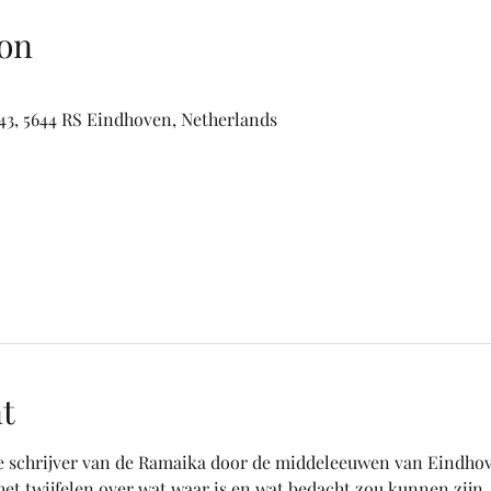
on
3, 5644 RS Eindhoven, Netherlands
t
schrijver van de Ramaika door de middeleeuwen van Eindhoven
et twijfelen over wat waar is en wat bedacht zou kunnen zijn.