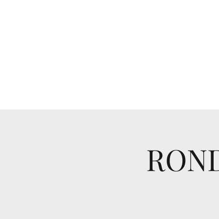
haantjes@xs4all.nl
0642794409
RAMAIKA
ROND