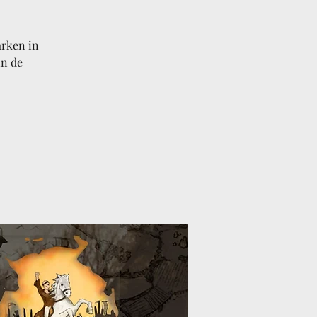
rken in
in de