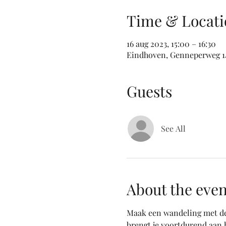
Time & Locati
16 aug 2023, 15:00 – 16:30
Eindhoven, Genneperweg 14
Guests
See All
About the even
Maak een wandeling met de 
brengt je voortdurend aan h