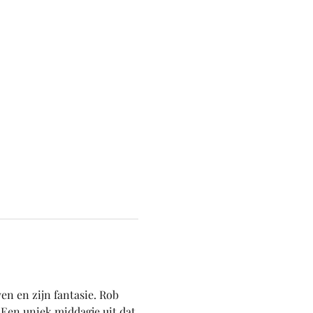
 en zijn fantasie. Rob 
 Een uniek middagje uit dat 