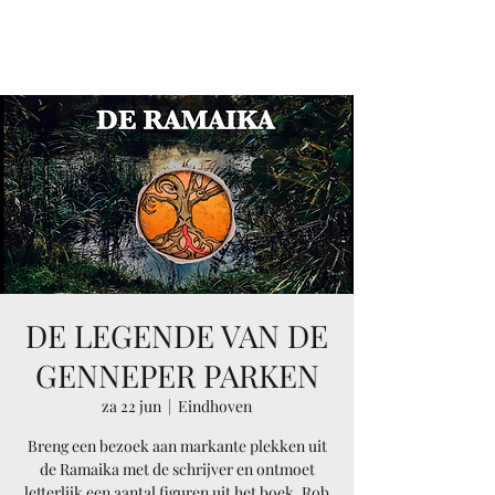
RAMAIKA
DE LEGENDE VAN DE
GENNEPER PARKEN
za 22 jun
  |  
Eindhoven
Breng een bezoek aan markante plekken uit
de Ramaika met de schrijver en ontmoet
letterlijk een aantal figuren uit het boek. Rob