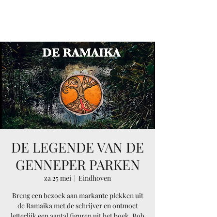
RAMAIKA
DE LEGENDE VAN DE
GENNEPER PARKEN
za 25 mei
  |  
Eindhoven
Breng een bezoek aan markante plekken uit
de Ramaika met de schrijver en ontmoet
letterlijk een aantal figuren uit het boek. Rob