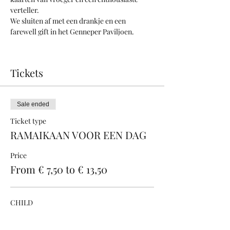
verteller.
We sluiten af met een drankje en een 
farewell gift in het Genneper Paviljoen.
Tickets
Sale ended
Ticket type
RAMAIKAAN VOOR EEN DAG
Price
From € 7,50 to € 13,50
CHILD
€ 7,50
+€ 0,19 ticket service fee