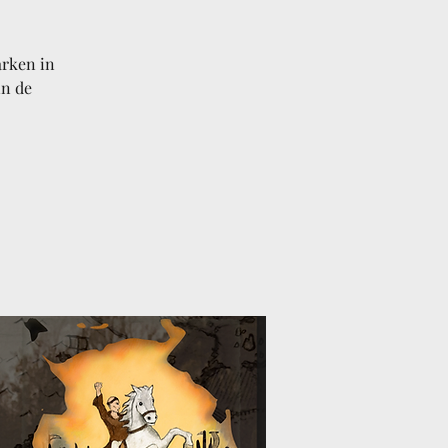
rken in
in de