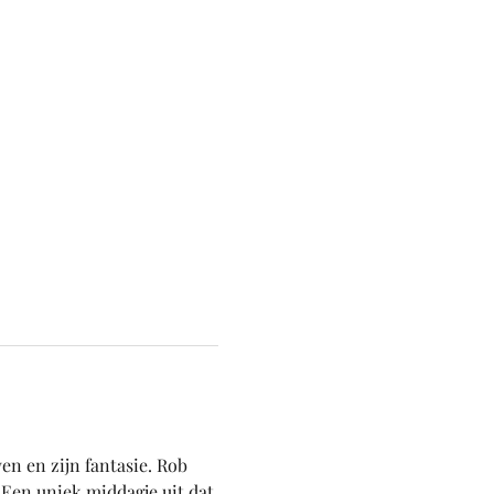
 en zijn fantasie. Rob 
 Een uniek middagje uit dat 