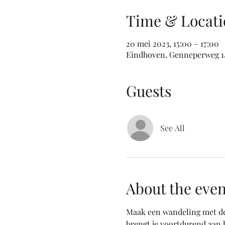
Time & Locati
20 mei 2023, 15:00 – 17:00
Eindhoven, Genneperweg 14
Guests
See All
About the even
Maak een wandeling met de 
brengt je voortdurend aan h