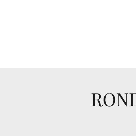
haantjes@xs4all.nl
0642794409
RAMAIKA
ROND