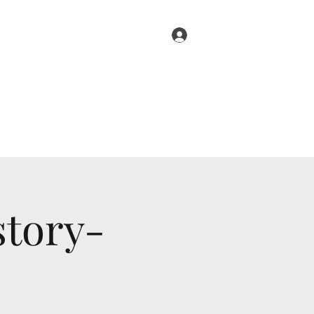
Log In
a II
De Ramaika III
Ghenderborch
More
tory-