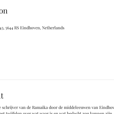
on
3, 5644 RS Eindhoven, Netherlands
t
schrijver van de Ramaika door de middeleeuwen van Eindhoven
et twijfelen over wat waar is en wat bedacht zou kunnen zijn.