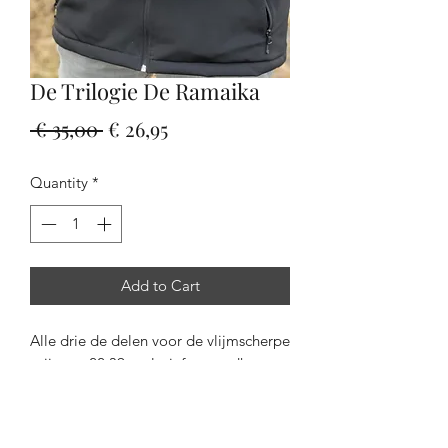
De Trilogie De Ramaika
Regular
Sale
 € 35,00 
€ 26,95
Price
Price
Quantity
*
Add to Cart
Alle drie de delen voor de vlijmscherpe
prijs van 22.39 exclusief verzendkosten.
Wil je een gesigneerd exemplaar neem
dan contact op met de schrijver en
stuur een mailtje naar